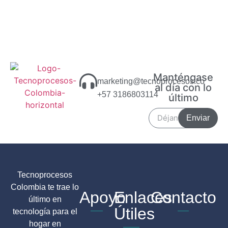
Manténgase
marketing@tecnoprocesos.co
al día con lo
+57 3186803114
último
Enviar
Tecnoprocesos
Colombia te trae lo
Apoyo
Enlaces
Contacto
último en
Útiles
tecnología para el
hogar en