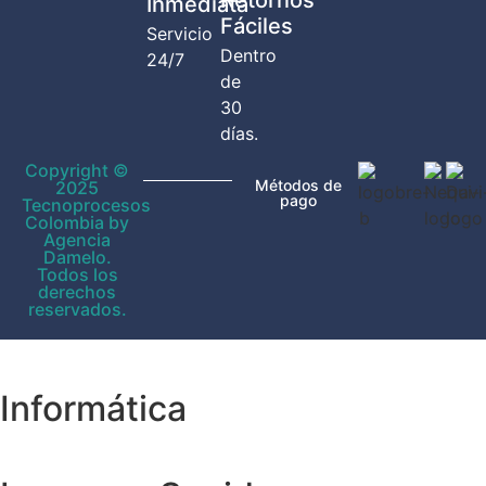
Retornos
Inmediata
Fáciles
Servicio
Dentro
24/7
de
30
días.
Copyright ©
Métodos de
2025
pago
Tecnoprocesos
Colombia by
Agencia
Damelo.
Todos los
derechos
reservados.
Informática