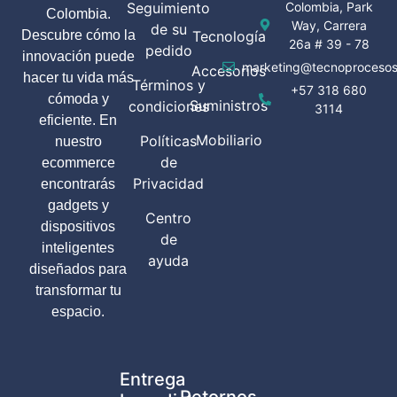
Seguimiento
Colombia, Park
Colombia.
Way, Carrera
de su
Descubre cómo la
Tecnología
26a # 39 - 78
pedido
innovación puede
marketing@tecnoprocesos
Accesorios
hacer tu vida más
Términos y
+57 318 680
cómoda y
Suministros
condiciones
3114
eficiente. En
Mobiliario
Políticas
nuestro
de
ecommerce
Privacidad
encontrarás
gadgets y
Centro
dispositivos
de
inteligentes
ayuda
diseñados para
transformar tu
espacio.
Entrega