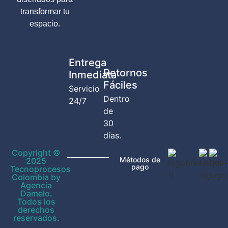
transformar tu
espacio.
Entrega
Retornos
Inmediata
Fáciles
Servicio
Dentro
24/7
de
30
días.
Copyright ©
Métodos de
2025
pago
Tecnoprocesos
Colombia by
Agencia
Damelo.
Todos los
derechos
reservados.