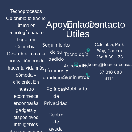
Tecnoprocesos
Colombia te trae lo
Apoyo
Enlaces
Contacto
último en
Útiles
tecnología para el
hogar en
Seguimiento
Colombia, Park
Colombia.
Way, Carrera
de su
Descubre cómo la
Tecnología
26a # 39 - 78
pedido
innovación puede
marketing@tecnoprocesos
Accesorios
hacer tu vida más
Términos y
+57 318 680
cómoda y
Suministros
condiciones
3114
eficiente. En
Mobiliario
Políticas
nuestro
de
ecommerce
Privacidad
encontrarás
gadgets y
Centro
dispositivos
de
inteligentes
ayuda
diseñados para