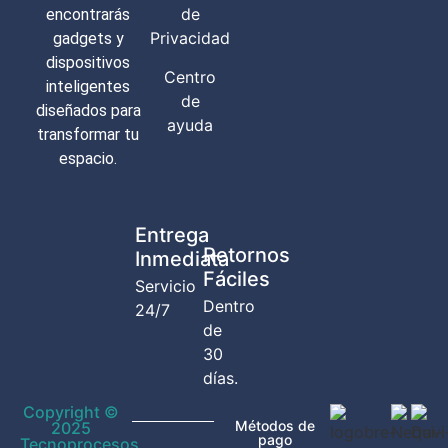
de
encontrarás
Privacidad
gadgets y
dispositivos
Centro
inteligentes
de
diseñados para
ayuda
transformar tu
espacio.
Entrega
Retornos
Inmediata
Fáciles
Servicio
Dentro
24/7
de
30
días.
Copyright ©
Métodos de
2025
pago
Tecnoprocesos