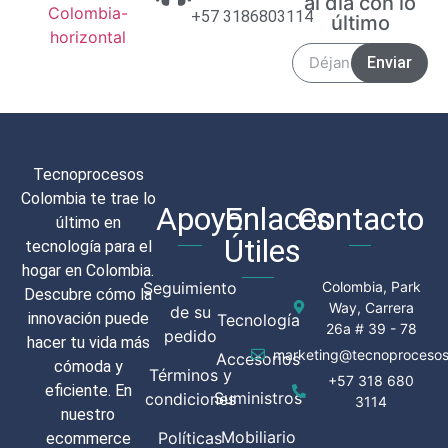
al día con lo
+57 3186803114
último
Enviar
Tecnoprocesos
Colombia te trae lo
Apoyo
Enlaces
Contacto
último en
Útiles
tecnología para el
hogar en Colombia.
Seguimiento
Colombia, Park
Descubre cómo la
Way, Carrera
de su
innovación puede
Tecnología
26a # 39 - 78
pedido
hacer tu vida más
marketing@tecnoprocesos
Accesorios
cómoda y
Términos y
+57 318 680
eficiente. En
Suministros
condiciones
3114
nuestro
Mobiliario
Políticas
ecommerce