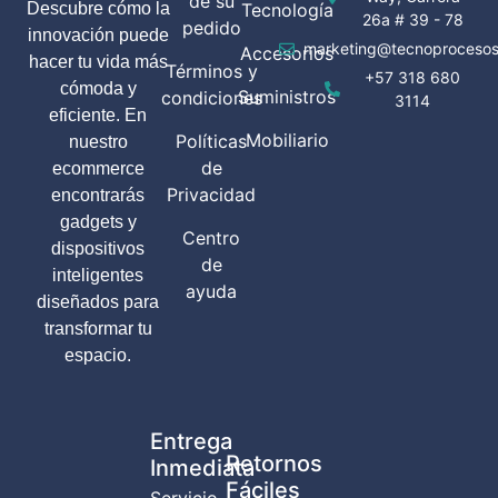
de su
Descubre cómo la
Tecnología
26a # 39 - 78
pedido
innovación puede
marketing@tecnoprocesos
Accesorios
hacer tu vida más
Términos y
+57 318 680
cómoda y
Suministros
condiciones
3114
eficiente. En
Mobiliario
Políticas
nuestro
de
ecommerce
Privacidad
encontrarás
gadgets y
Centro
dispositivos
de
inteligentes
ayuda
diseñados para
transformar tu
espacio.
Entrega
Retornos
Inmediata
Fáciles
Servicio