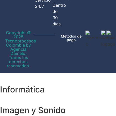
Dentro
24/7
de
30
días.
Copyright ©
Métodos de
2025
pago
Tecnoprocesos
Colombia by
Agencia
Damelo.
Todos los
derechos
reservados.
Informática
Imagen y Sonido