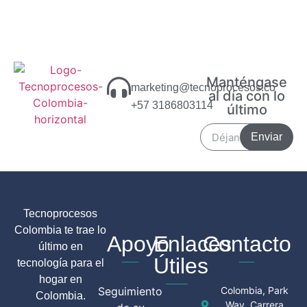
Manténgase
marketing@tecnoprocesos.co
al día con lo
+57 3186803114
último
Enviar
Tecnoprocesos
Colombia te trae lo
Apoyo
Enlaces
Contacto
último en
Útiles
tecnología para el
hogar en
Seguimiento
Colombia, Park
Colombia.
Way, Carrera