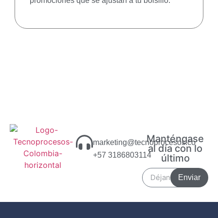
promociones que se ajustan a tu bolsillo.
Manténgase
marketing@tecnoprocesos.co
al día con lo
+57 3186803114
último
Enviar