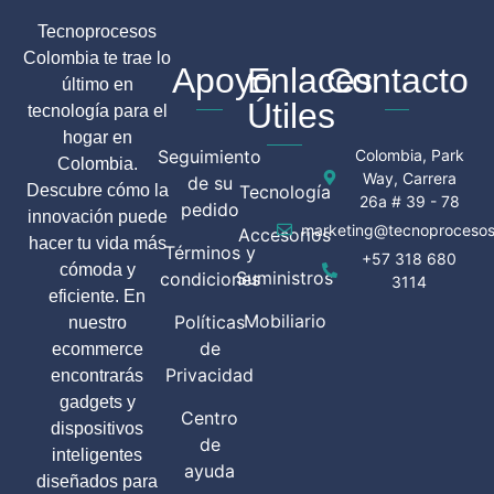
Tecnoprocesos
Colombia te trae lo
Apoyo
Enlaces
Contacto
último en
Útiles
tecnología para el
hogar en
Seguimiento
Colombia, Park
Colombia.
Way, Carrera
de su
Descubre cómo la
Tecnología
26a # 39 - 78
pedido
innovación puede
marketing@tecnoprocesos
Accesorios
hacer tu vida más
Términos y
+57 318 680
cómoda y
Suministros
condiciones
3114
eficiente. En
Mobiliario
Políticas
nuestro
de
ecommerce
Privacidad
encontrarás
gadgets y
Centro
dispositivos
de
inteligentes
ayuda
diseñados para