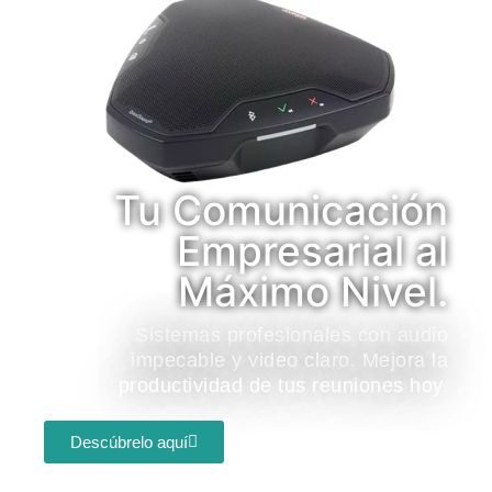
Tu Comunicación
Empresarial al
Máximo Nivel.
Sistemas profesionales con audio
impecable y video claro. Mejora la
productividad de tus reuniones hoy.
Descúbrelo aquí