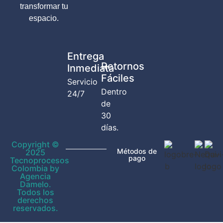
transformar tu
espacio.
Entrega
Retornos
Inmediata
Fáciles
Servicio
Dentro
24/7
de
30
días.
Copyright ©
Métodos de
2025
pago
Tecnoprocesos
Colombia by
Agencia
Damelo.
Todos los
derechos
reservados.