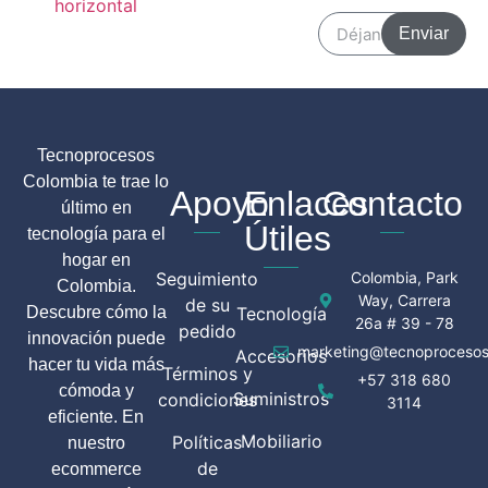
Enviar
Tecnoprocesos
Colombia te trae lo
Apoyo
Enlaces
Contacto
último en
Útiles
tecnología para el
hogar en
Seguimiento
Colombia, Park
Colombia.
Way, Carrera
de su
Descubre cómo la
Tecnología
26a # 39 - 78
pedido
innovación puede
marketing@tecnoprocesos
Accesorios
hacer tu vida más
Términos y
+57 318 680
cómoda y
Suministros
condiciones
3114
eficiente. En
Mobiliario
Políticas
nuestro
de
ecommerce