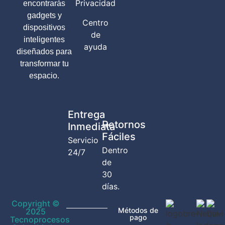
Privacidad
encontrarás
gadgets y
Centro
dispositivos
de
inteligentes
ayuda
diseñados para
transformar tu
espacio.
Entrega
Retornos
Inmediata
Fáciles
Servicio
Dentro
24/7
de
30
días.
Copyright ©
Métodos de
2025
pago
Tecnoprocesos